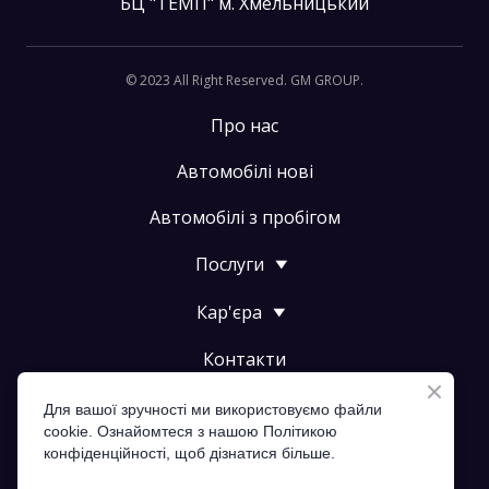
БЦ "ТЕМП" м. Хмельницький
© 2023 All Right Reserved. GM GROUP.
Про нас
Автомобілі нові
Автомобілі з пробігом
Послуги
Кар'єра
Контакти
Політика конфіденційності
Для вашої зручності ми використовуємо файли
cookie. Ознайомтеся з нашою Політикою
NEWS
конфіденційності, щоб дізнатися більше.