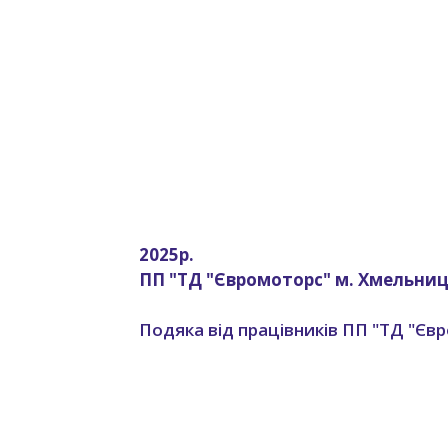
2025р.
ПП "ТД "Євромоторс" м. Хмельни
Подяка від працівників ПП "ТД "Євр