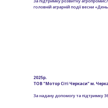
За підтримку розвитку агропромисл
головній аграрній події весни «Де
2025р.
ТОВ "Мотор Сіті Черкаси" м. Черк
За надану допомогу та підтримку З