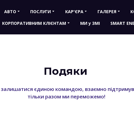
АВТО
ПОСЛУГИ
КАР'ЄРА
ГАЛЕРЕЯ
К
КОРПОРАТИВНИМ КЛІЄНТАМ
МИ у ЗМІ
SMART EN
Подяки
инні залишатися єдиною командою, взаємно підтримув
тільки разом ми переможемо!