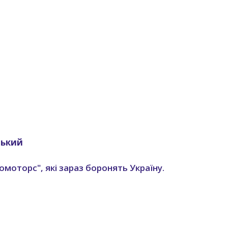
цький
омоторс", які зараз боронять Україну.