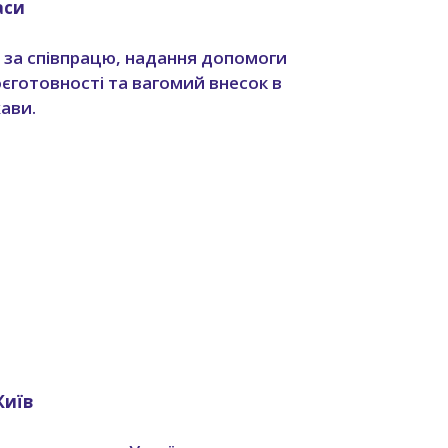
аси
 за співпрацю, надання допомоги
єготовності та вагомий внесок в
жави.
Київ