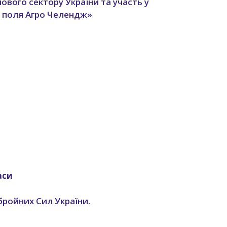
ового сектору України та участь у
нь поля Агро Челендж»
аси
бройних Сил України.