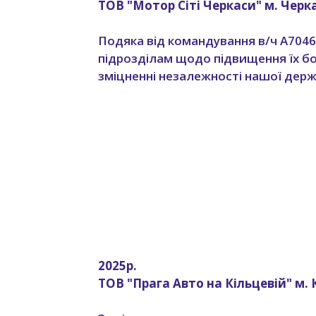
ТОВ "Мотор Сіті Черкаси" м. Черк
Подяка від командування в/ч А7046
підрозділам щодо підвищення їх бо
зміцненні незалежності нашої дер
2025р.
ТОВ "Прага Авто на Кільцевій" м. 