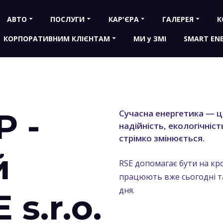
АВТО
ПОСЛУГИ
КАР'ЄРА
ГАЛЕРЕЯ
К
КОРПОРАТИВНИМ КЛІЄНТАМ
МИ у ЗМІ
SMART EN
 -
Сучасна енергетика — ц
надійність, екологічність
стрімко змінюється.
й
RSE допомагає бути на кр
працюють вже сьогодні т
дня.
s.r.o.