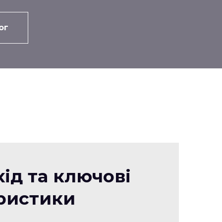
ог
ід та ключові
ристики