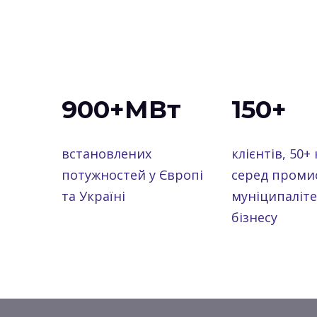
900+МВт
150+
встановлених
клієнтів, 50+ 
потужностей у Європі
серед промис
та Україні
муніципаліте
бізнесу