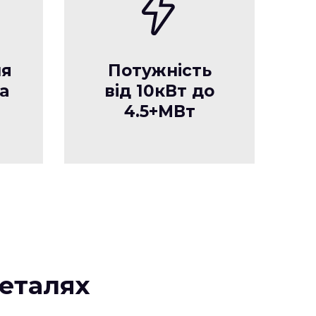
ня
Потужність
а
від 10кВт до
4.5+МВт
еталях