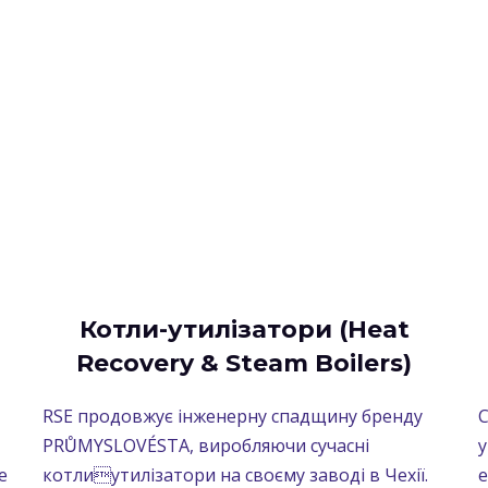
Котли-утилізатори (Heat
Recovery & Steam Boilers)
RSE продовжує інженерну спадщину бренду
С
PRŮMYSLOVÉSTA, виробляючи сучасні
у
е
котлиутилізатори на своєму заводі в Чехії.
е