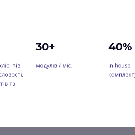
30+
40%
клієнтів
модулів / міс.
in-house
ловості,
комплект
тів та