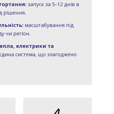
гортання:
запуск за 5–12 днів в
д рішення.
льність:
масштабування під
ду чи регіон.
тепла, електрики та
єдина система, що злагоджено