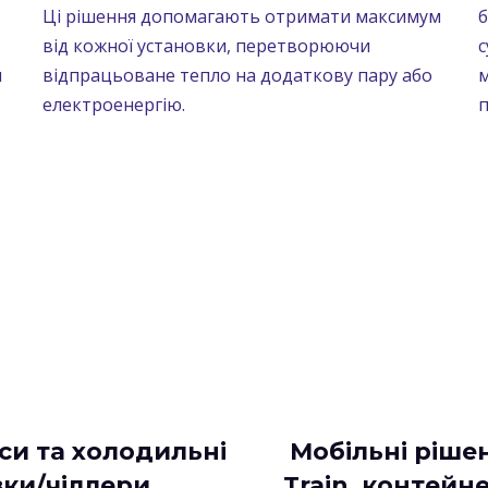
Ці рішення допомагають отримати максимум
б
від кожної установки, перетворюючи
с
м
відпрацьоване тепло на додаткову пару або
м
електроенергію.
п
си та холодильні
Мобільні ріше
вки/чіллери
Train, контейне