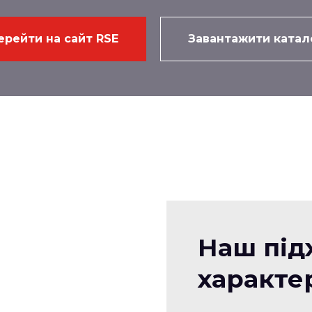
ерейти на сайт RSE
Завантажити катал
Наш підх
характе