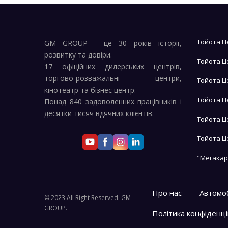
Тойота Ц
GM GROUP - це 30 років історії,
розвитку та довіри.
Тойота Ц
17 офіційних дилерських центрів,
торгово-розважальні центри,
Тойота Ц
кінотеатр та бізнес центр.
Тойота Ц
Понад 840 задоволенних працівників і
десятки тисяч вдячних клієнтів.
Тойота Ц
Тойота Ц
"Мегакар
Про нас
Автомоб
© 2023 All Right Reserved. GM
GROUP.
Політика конфіденці