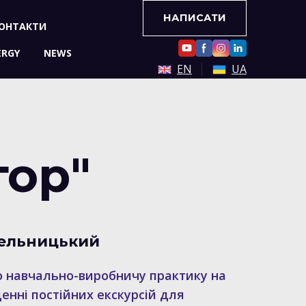
НАПИСАТИ
ОНТАКТИ
ERGY
NEWS
EN
UA
тор"
мельницький
о навчально-виробничу практику на
енні постійних екскурсій для