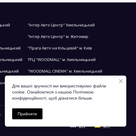
цький
"Інтер Авто Центр" Хмельницький
"Інтер Авто Центр" м. Житомир
ельницький
"Прага Авто на Кільцевій" м. Київ
мельницький
ТРЦ "WOODMALL" м. Хмельницький
льницький
"WOODMALL CINEMA" м. Хмельницький
льницький
БЦ "ТЕМП" м. Хмельницький
Для вашої зручності ми використовуємо файли
cookie. Ознайомтеся з нашою Політикою
конфіденційності, щоб дізнатися більше.
Прийняти
Контакти
au.puorgmg%40eciffo
EN
UA