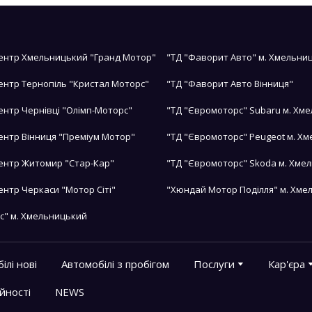
ентр Хмельницький "Гранд Мотор"
"ТД "Фаворит Авто" м. Хмельни
ентр Тернопіль "Кристал Моторс"
"ТД "Фаворит Авто Вінниця"
ентр Чернівці "Олімп-Моторс"
"ТД "Євромоторс" Subaru м. Хм
ентр Вінниця "Преміум Мотор"
"ТД "Євромоторс" Peugeot м. Х
ентр Житомир "Стар-Кар"
"ТД "Євромоторс" Skoda м. Хме
ентр Черкаси "Мотор Сіті"
"Хюндай Мотор Поділля" м. Хме
с" м. Хмельницький
ілі нові
Автомобілі з пробігом
Послуги
Кар'єра
йності
NEWS