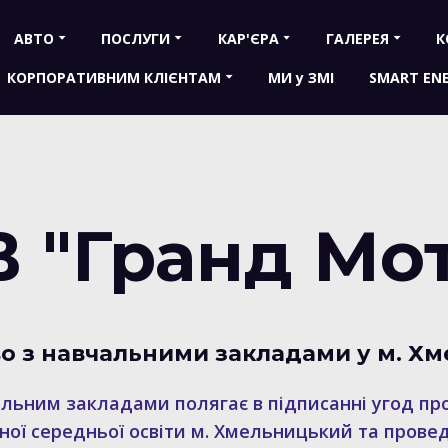
АВТО
ПОСЛУГИ
КАР'ЄРА
ГАЛЕРЕЯ
К
КОРПОРАТИВНИМ КЛІЄНТАМ
МИ у ЗМІ
SMART EN
 "Гранд Мо
о з навчальними закладами у м. Х
альним закладами полягає в підписанні угод пр
ної середньої освіти м. Хмельницький та провед